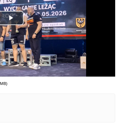
Odtwórz
wideo
 MB)