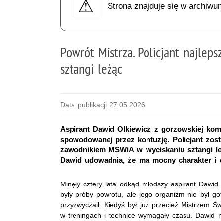
Strona znajduje się w archiwu
Powrót Mistrza. Policjant najle
sztangi leżąc
Data publikacji 27.05.2026
Aspirant Dawid Olkiewicz z gorzowskiej komen
spowodowanej przez kontuzję. Policjant zos
zawodnikiem MSWiA w wyciskaniu sztangi le
Dawid udowadnia, że ma mocny charakter i o
Minęły cztery lata odkąd młodszy aspirant Dawid
były próby powrotu, ale jego organizm nie był g
przyzwyczaił. Kiedyś był już przecież Mistrzem 
w treningach i technice wymagały czasu. Dawid n