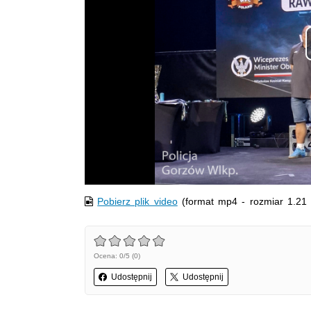
Pobierz plik video
(format mp4 - rozmiar 1.21
Ocena: 0/5 (0)
Udostępnij
Udostępnij