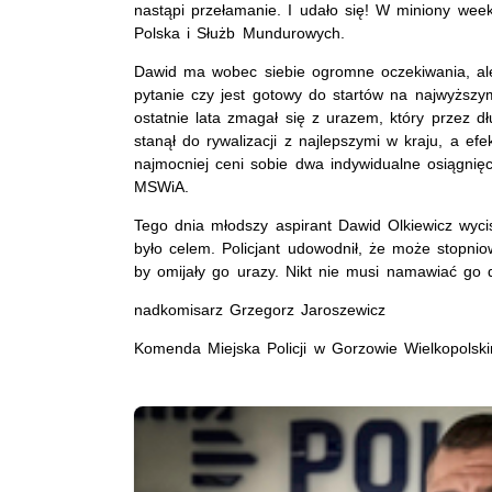
nastąpi przełamanie. I udało się! W miniony we
Polska i Służb Mundurowych.
Dawid ma wobec siebie ogromne oczekiwania, al
pytanie czy jest gotowy do startów na najwyższ
ostatnie lata zmagał się z urazem, który przez d
stanął do rywalizacji z najlepszymi w kraju, a ef
najmocniej ceni sobie dwa indywidualne osiągnię
MSWiA.
Tego dnia młodszy aspirant Dawid Olkiewicz wycis
było celem. Policjant udowodnił, że może stopni
by omijały go urazy. Nikt nie musi namawiać go d
nadkomisarz Grzegorz Jaroszewicz
Komenda Miejska Policji w Gorzowie Wielkopolsk