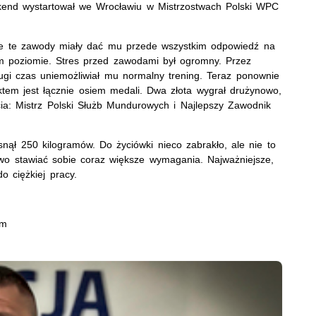
ekend wystartował we Wrocławiu w Mistrzostwach Polski WPC
e te zawody miały dać mu przede wszystkim odpowiedź na
ym poziomie. Stres przed zawodami był ogromny. Przez
ługi czas uniemożliwiał mu normalny trening. Teraz ponownie
ektem jest łącznie osiem medali. Dwa złota wygrał drużynowo,
cia: Mistrz Polski Służb Mundurowych i Najlepszy Zawodnik
nął 250 kilogramów. Do życiówki nieco zabrakło, ale nie to
owo stawiać sobie coraz większe wymagania. Najważniejsze,
o ciężkiej pracy.
im