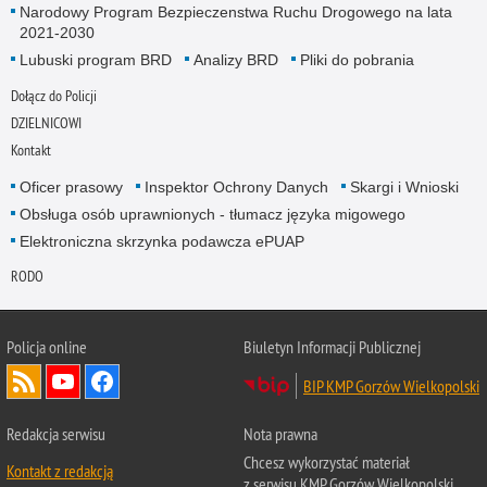
Narodowy Program Bezpieczenstwa Ruchu Drogowego na lata
2021-2030
Lubuski program BRD
Analizy BRD
Pliki do pobrania
Dołącz do Policji
DZIELNICOWI
Kontakt
Oficer prasowy
Inspektor Ochrony Danych
Skargi i Wnioski
Obsługa osób uprawnionych - tłumacz języka migowego
Elektroniczna skrzynka podawcza ePUAP
RODO
Policja online
Biuletyn Informacji Publicznej
BIP KMP Gorzów Wielkopolski
Redakcja serwisu
Nota prawna
Chcesz wykorzystać materiał
Kontakt z redakcją
z serwisu KMP Gorzów Wielkopolski.