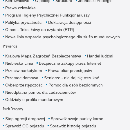
Kierownictwo
O policji
Struktura
Jednostki Podległe
Prawa człowieka
Program Higieny Psychicznej Funkcjonariuszy
Polityka prywatności
Deklaracja dostępności
O nas - Tekst łatwy do czytania (ETR)
Nowa linia wsparcia psychologicznego dla służb mundurowych
Prewencja
Krajowa Mapa Zagrożeń Bezpieczeństwa
Handel ludźmi
Niebieska Linia
Bezpieczne zakupy przez Internet
Przeciw narkotykom
Prawa ofiar przestępstw
Przemoc domowa
Seniorze - nie daj się oszukać
Cyberprzestępczość
Pomoc dla osób bezdomnych
Nieodpłatna pomoc dla cudzoziemców
Oddziały o profilu mundurowym
Ruch Drogowy
Stop agresji drogowej
Sprawdź swoje punkty karne
Sprawdź OC pojazdu
Sprawdź historię pojazdu