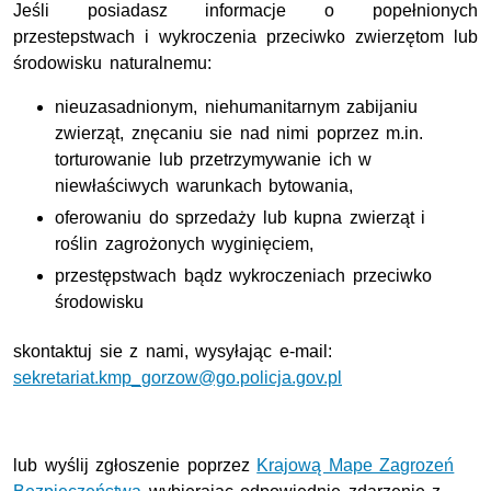
Jeśli posiadasz informacje o popełnionych
przestepstwach i wykroczenia przeciwko zwierzętom lub
środowisku naturalnemu:
nieuzasadnionym, niehumanitarnym zabijaniu
zwierząt, znęcaniu sie nad nimi poprzez m.in.
torturowanie lub przetrzymywanie ich w
niewłaściwych warunkach bytowania,
oferowaniu do sprzedaży lub kupna zwierząt i
roślin zagrożonych wyginięciem,
przestępstwach bądz wykroczeniach przeciwko
środowisku
skontaktuj sie z nami, wysyłając e-mail:
sekretariat.kmp_gorzow@go.policja.gov.pl
lub wyślij zgłoszenie poprzez
Krajową Mape Zagrozeń